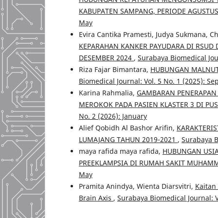
KABUPATEN SAMPANG, PERIODE AGUSTU
May
Evira Cantika Pramesti, Judya Sukmana, Ch
KEPARAHAN KANKER PAYUDARA DI RSUD 
DESEMBER 2024
,
Surabaya Biomedical Jour
Riza Fajar Bimantara,
HUBUNGAN MALNUTR
Biomedical Journal: Vol. 5 No. 1 (2025): S
Karina Rahmalia,
GAMBARAN PENERAPAN P
MEROKOK PADA PASIEN KLASTER 3 DI PU
No. 2 (2026): January
Alief Qobidh Al Bashor Arifin,
KARAKTERIS
LUMAJANG TAHUN 2019-2021
,
Surabaya Bi
maya rafida maya rafida,
HUBUNGAN USIA
PREEKLAMPSIA DI RUMAH SAKIT MUHAM
May
Pramita Anindya, Wienta Diarsvitri,
Kaitan
Brain Axis
,
Surabaya Biomedical Journal: V