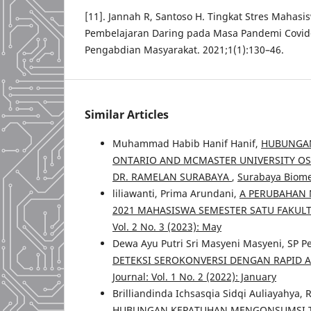
[11]. Jannah R, Santoso H. Tingkat Stres Mahasi
Pembelajaran Daring pada Masa Pandemi Covid-1
Pengabdian Masyarakat. 2021;1(1):130–46.
Similar Articles
Muhammad Habib Hanif Hanif,
HUBUNGAN
ONTARIO AND MCMASTER UNIVERSITY OST
DR. RAMELAN SURABAYA
,
Surabaya Biomed
liliawanti, Prima Arundani,
A PERUBAHAN N
2021 MAHASISWA SEMESTER SATU FAKUL
Vol. 2 No. 3 (2023): May
Dewa Ayu Putri Sri Masyeni Masyeni, SP Pe
DETEKSI SEROKONVERSI DENGAN RAPID A
Journal: Vol. 1 No. 2 (2022): January
Brilliandinda Ichsasqia Sidqi Auliayahya,
HUBUNGAN KEPATUHAN MENGONSUMSI TA