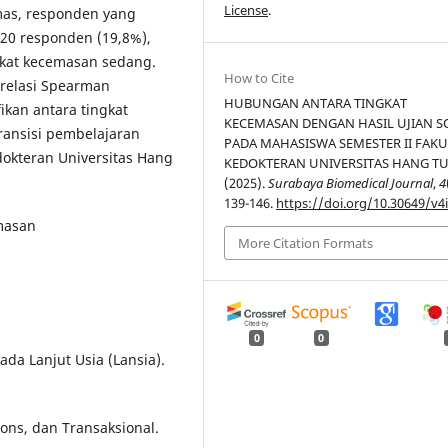
License
.
mas, responden yang
20 responden (19,8%),
gkat kecemasan sedang.
How to Cite
korelasi Spearman
HUBUNGAN ANTARA TINGKAT
ikan antara tingkat
KECEMASAN DENGAN HASIL UJIAN 
ransisi pembelajaran
PADA MAHASISWA SEMESTER II FAK
dokteran Universitas Hang
KEDOKTERAN UNIVERSITAS HANG TU
(2025).
Surabaya Biomedical Journal
,
4
139-146.
https://doi.org/10.30649/v4i
emasan
More Citation Formats
0
0
ada Lanjut Usia (Lansia).
pons, dan Transaksional.