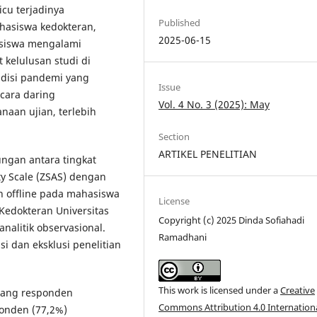
cu terjadinya
Published
hasiswa kedokteran,
2025-06-15
siswa mengalami
kelulusan studi di
ndisi pandemi yang
Issue
cara daring
Vol. 4 No. 3 (2025): May
aan ujian, terlebih
Section
ARTIKEL PENELITIAN
ungan antara tingkat
y Scale (ZSAS) dengan
n offline pada mahasiswa
License
Kedokteran Universitas
Copyright (c) 2025 Dinda Sofiahadi
nalitik observasional.
Ramadhani
i dan eksklusi penelitian
This work is licensed under a
Creative
orang responden
Commons Attribution 4.0 Internation
onden (77,2%)