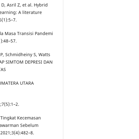
 D, Asril Z, et al. Hybrid
earning: A literature
6(1):5–7.
ada Masa Transisi Pandemi
):48–57.
 P, Schmidheiny S, Watts
DAP SIMTOM DEPRESI DAN
TAS
UMATERA UTARA
7(5):1–2.
n Tingkat Kecemasan
ulawarman Sebelum
2021;3(4):482–8.