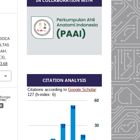
IN COLLABORATION WITH
SOOCA
ULTAS
AH.
(3),
3.68
CITATION ANALYSIS
0