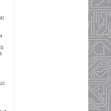
AT
ya
TI
 5
22):