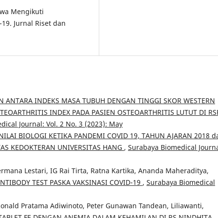
swa Mengikuti
9. Jurnal Riset dan
 ANTARA INDEKS MASA TUBUH DENGAN TINGGI SKOR WESTERN
EOARTHRITIS INDEX PADA PASIEN OSTEOARTHRITIS LUTUT DI RS
ical Journal: Vol. 2 No. 3 (2023): May
ILAI BIOLOGI KETIKA PANDEMI COVID 19, TAHUN AJARAN 2018 d
TAS KEDOKTERAN UNIVERSITAS HANG
,
Surabaya Biomedical Journa
rmana Lestari, IG Rai Tirta, Ratna Kartika, Ananda Maheraditya,
NTIBODY TEST PASKA VAKSINASI COVID-19
,
Surabaya Biomedical
 Ronald Pratama Adiwinoto, Peter Gunawan Tandean, Liliawanti,
BLET FE DENGAN ANEMIA DALAM KEHAMILAN DI RS NINDHITA,