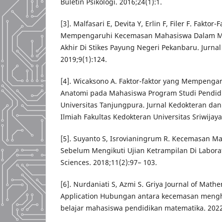
Buletin Psikologi. 2016;24(1):1.
[3]. Malfasari E, Devita Y, Erlin F, Filer F. Faktor
Mempengaruhi Kecemasan Mahasiswa Dalam Me
Akhir Di Stikes Payung Negeri Pekanbaru. Jurnal
2019;9(1):124.
[4]. Wicaksono A. Faktor-faktor yang Mempengar
Anatomi pada Mahasiswa Program Studi Pendidi
Universitas Tanjungpura. Jurnal Kedokteran dan
Ilmiah Fakultas Kedokteran Universitas Sriwijaya
[5]. Suyanto S, Isrovianingrum R. Kecemasan M
Sebelum Mengikuti Ujian Ketrampilan Di Laborat
Sciences. 2018;11(2):97– 103.
[6]. Nurdaniati S, Azmi S. Griya Journal of Math
Application Hubungan antara kecemasan mengh
belajar mahasiswa pendidikan matematika. 2022