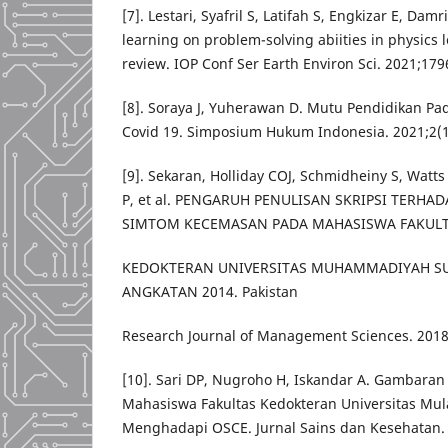
[7]. Lestari, Syafril S, Latifah S, Engkizar E, Damri
learning on problem-solving abiities in physics l
review. IOP Conf Ser Earth Environ Sci. 2021;179
[8]. Soraya J, Yuherawan D. Mutu Pendidikan P
Covid 19. Simposium Hukum Indonesia. 2021;2(1
[9]. Sekaran, Holliday COJ, Schmidheiny S, Watts
P, et al. PENGARUH PENULISAN SKRIPSI TERHA
SIMTOM KECEMASAN PADA MAHASISWA FAKUL
KEDOKTERAN UNIVERSITAS MUHAMMADIYAH S
ANGKATAN 2014. Pakistan
Research Journal of Management Sciences. 2018;
[10]. Sari DP, Nugroho H, Iskandar A. Gambara
Mahasiswa Fakultas Kedokteran Universitas M
Menghadapi OSCE. Jurnal Sains dan Kesehatan. 