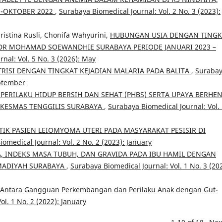
S-OKTOBER 2022
,
Surabaya Biomedical Journal: Vol. 2 No. 3 (2023):
ristina Rusli, Chonifa Wahyurini,
HUBUNGAN USIA DENGAN TINGK
DR MOHAMAD SOEWANDHIE SURABAYA PERIODE JANUARI 2023 –
nal: Vol. 5 No. 3 (2026): May
ISI DENGAN TINGKAT KEJADIAN MALARIA PADA BALITA
,
Suraba
eptember
ERILAKU HIDUP BERSIH DAN SEHAT (PHBS) SERTA UPAYA BERHEN
SKESMAS TENGGILIS SURABAYA
,
Surabaya Biomedical Journal: Vol.
TIK PASIEN LEIOMYOMA UTERI PADA MASYARAKAT PESISIR DI
omedical Journal: Vol. 2 No. 2 (2023): January
, INDEKS MASA TUBUH, DAN GRAVIDA PADA IBU HAMIL DENGAN
MADIYAH SURABAYA
,
Surabaya Biomedical Journal: Vol. 1 No. 3 (20
 Antara Gangguan Perkembangan dan Perilaku Anak dengan Gut-
ol. 1 No. 2 (2022): January