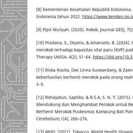
[8] Kementerian Kesehatan Republik Indonesia. (
Indonesia tahun 2022.
https://www.kemkes.go.i
[9] Pipit Muliyah. (2020). Rokok. Journal GEEJ, 7(2
[10] Pradana, S., Diyono, & Amarseto, B. (2024)
merokok terhadap kapasitas vital paru (KVP) pada
Therapy UNISA, 4(2), 51–64.
https://doi.org/10.3
[11] Riska Rosita, Dwi Linna Suswardany, & Zaen
keberhasilan berhenti merokok pada orang maha
3–9.
[12] Rohayatun, Saptiko, & R.S.A, S. N. Y. (2015).
Mendukung dan Menghambat Perokok untuk Berh
Berhenti Merokok Puskesmas Kampung Bali Pont
Cerebellum,1(4), 266–276.
[13] WHO. (2021). Tobacco. World Health Organi