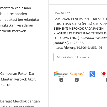
ementara kebiasaan
How to Cite
tahuan responden
GAMBARAN PENERAPAN PERILAKU 
an edukasi berkelanjutan
BERSIH DAN SEHAT (PHBS) SERTA U
ingkatkan kesadaran
BERHENTI MEROKOK PADA PASIEN
erhenti merokok.
KLASTER 3 DI PUSKESMAS TENGGILIS
SURABAYA. (2026).
Surabaya Biomedic
Journal
,
5
(2), 122-132.
https://doi.org/10.30649/v5i2.176
More Citation Formats
1). Gambaran Faktor Dan
Mantan Perokok Aktif.
0
0
11–318.
an Derajat Merokok dengan
ai Universitas Islam