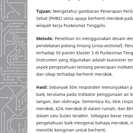
Tujuan:
Mengetahui gambaran Penerapan Peril
Sehat (PHBS) serta upaya berhenti merokok pada
wilayah kerja Puskesmas Tenggilis.
Metode:
Penelitian ini menggunakan desain desk
pendekatan potong lintang (
cross-sectional
). Pe
terhadap 50 pasien Klaster 3 di Puskesmas Teng
Instrumen yang digunakan adalah kuesioner te
aspek pengetahuan tentang penerapan indikato
dan sikap terhadap berhenti merokok.
Hasil:
Sebanyak 50% responden menunjukkan p
baik, terutama pada indikator penggunaan air 
tangan, dan olahraga. Sementara itu, 66% resp
merokok, 42% merokok di dalam rumah, dan 86%
dalam satu bulan terakhir. Sebagian besar res
pengetahuan baik mengenai bahaya merokok, 
memiliki keinginan untuk berhenti.