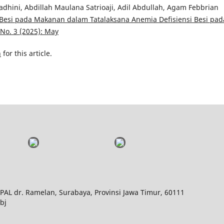
hini, Abdillah Maulana Satrioaji, Adil Abdullah, Agam Febbrian
i Besi pada Makanan dalam Tatalaksana Anemia Defisiensi Besi pad
 No. 3 (2025): May
h
for this article.
PAL dr. Ramelan, Surabaya, Provinsi Jawa Timur, 60111
bj