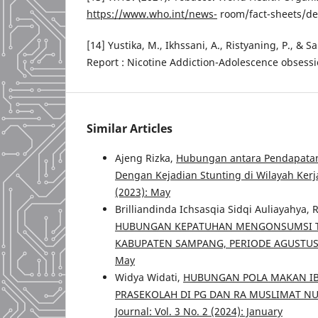
https://www.who.int/news-
room/fact-sheets/de
[14] Yustika, M., Ikhssani, A., Ristyaning, P., & 
Report : Nicotine Addiction-Adolescence obsessi
Similar Articles
Ajeng Rizka,
Hubungan antara Pendapatan 
Dengan Kejadian Stunting di Wilayah Ke
(2023): May
Brilliandinda Ichsasqia Sidqi Auliayahya,
HUBUNGAN KEPATUHAN MENGONSUMSI TA
KABUPATEN SAMPANG, PERIODE AGUSTU
May
Widya Widati,
HUBUNGAN POLA MAKAN IBU
PRASEKOLAH DI PG DAN RA MUSLIMAT N
Journal: Vol. 3 No. 2 (2024): January