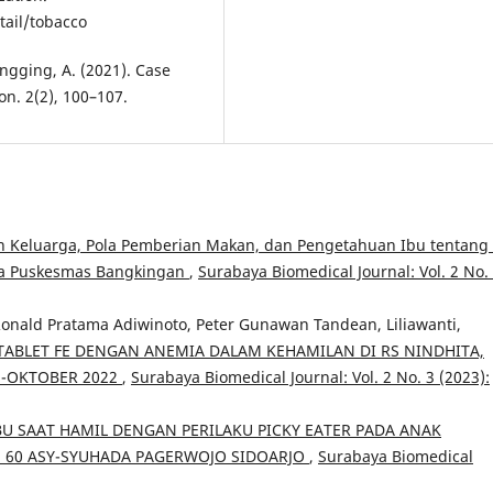
tail/tobacco
Sangging, A. (2021). Case
on. 2(2), 100–107.
Keluarga, Pola Pemberian Makan, dan Pengetahuan Ibu tentang 
rja Puskesmas Bangkingan
,
Surabaya Biomedical Journal: Vol. 2 No.
 Ronald Pratama Adiwinoto, Peter Gunawan Tandean, Liliawanti,
BLET FE DENGAN ANEMIA DALAM KEHAMILAN DI RS NINDHITA,
S-OKTOBER 2022
,
Surabaya Biomedical Journal: Vol. 2 No. 3 (2023):
 SAAT HAMIL DENGAN PERILAKU PICKY EATER PADA ANAK
U 60 ASY-SYUHADA PAGERWOJO SIDOARJO
,
Surabaya Biomedical