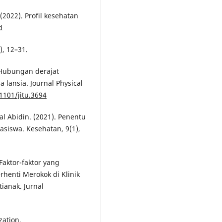
2022). Profil kesehatan
d
), 12–31.
. Hubungan derajat
 lansia. Journal Physical
1101/jitu.3694
al Abidin. (2021). Penentu
siswa. Kesehatan, 9(1),
 Faktor-faktor yang
enti Merokok di Klinik
ianak. Jurnal
zation.