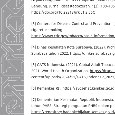
Bandung. Jurnal Riset Kedokteran, 1(2), 100–106
https://doi.org/10.29313/jrk.v1i2.56C
[3] Centers for Disease Control and Prevention. (
cigarette smoking.
https://www.cdc.gov/tobacco/basic_information
[4] Dinas Kesehatan Kota Surabaya. (2022). Prof
Surabaya tahun 2022.
https://dinkes.surabaya.g
[5] GATS Indonesia. (2021). Global Adult Tobacc
2021. World Health Organization.
https://drupa
content/uploads/2024/11/GATS_Indonesia_2021
[6] Kemenkes RI :
https://ayosehat.kemkes.go.i
[7] Kementerian Kesehatan Republik Indonesia.
tahun PHBS: Strategi penguatan PHBS dalam p
https://repository.badankebijakan.kemkes.go.id