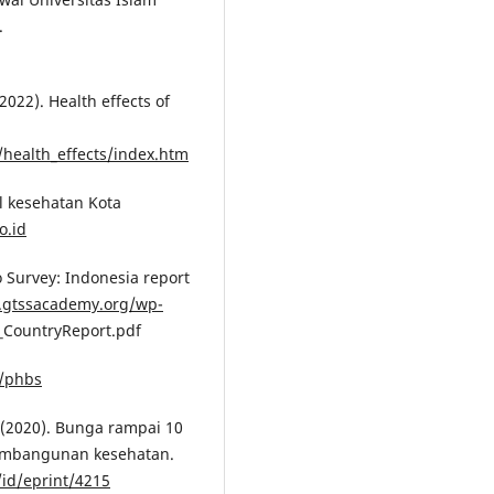
.
2022). Health effects of
/health_effects/index.htm
il kesehatan Kota
o.id
o Survey: Indonesia report
l.gtssacademy.org/wp-
_CountryReport.pdf
d/phbs
 (2020). Bunga rampai 10
embangunan kesehatan.
/id/eprint/4215