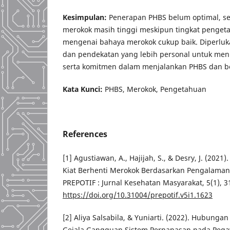
Kesimpulan:
Penerapan PHBS belum optimal, s
merokok masih tinggi meskipun tingkat penge
mengenai bahaya merokok cukup baik. Diperluk
dan pendekatan yang lebih personal untuk men
serta komitmen dalam menjalankan PHBS dan b
Kata Kunci:
PHBS, Merokok, Pengetahuan
References
[1] Agustiawan, A., Hajijah, S., & Desry, J. (202
Kiat Berhenti Merokok Berdasarkan Pengalaman 
PREPOTIF : Jurnal Kesehatan Masyarakat, 5(1), 3
https://doi.org/10.31004/prepotif.v5i1.1623
[2] Aliya Salsabila, & Yuniarti. (2022). Hubung
Gejala Gangguan Sistem Pernapasan pada Pegaw