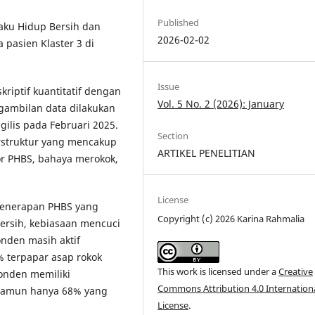
Published
aku Hidup Bersih dan
2026-02-02
 pasien Klaster 3 di
Issue
riptif kuantitatif dengan
Vol. 5 No. 2 (2026): January
ngambilan data dilakukan
gilis pada Februari 2025.
Section
rstruktur yang mencakup
ARTIKEL PENELITIAN
r PHBS, bahaya merokok,
License
enerapan PHBS yang
Copyright (c) 2026 Karina Rahmalia
bersih, kebiasaan mencuci
onden masih aktif
 terpapar asap rokok
This work is licensed under a
Creative
ponden memiliki
Commons Attribution 4.0 Internation
namun hanya 68% yang
License
.