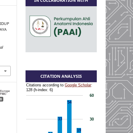
IN COLLABORATION WITH
HIDUP
PAYA
al
CITATION ANALYSIS
0