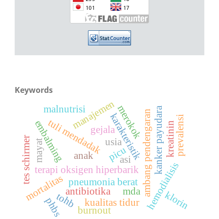
Keywords
manajemen
merokok
malnutrisi
kanker payudara
ambang pendengaran
karakteristik
prevalensi
tuli mendadak
embalming
kreatinin
gejala
tes schirmer
usia
mayat
picu
anak
asi
hemodialisis
terapi oksigen hiperbarik
mortalitas
pneumonia berat
antibiotika
mda
klorin
tohb
phbs
kualitas tidur
burnout