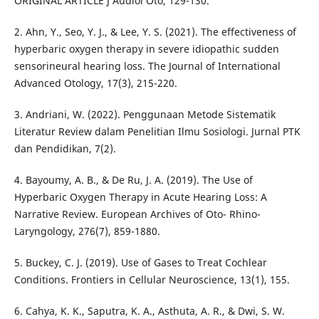
ORIGINAL ARTICLE J Audiol Oto, 129-130.
2. Ahn, Y., Seo, Y. J., & Lee, Y. S. (2021). The effectiveness of
hyperbaric oxygen therapy in severe idiopathic sudden
sensorineural hearing loss. The Journal of International
Advanced Otology, 17(3), 215-220.
3. Andriani, W. (2022). Penggunaan Metode Sistematik
Literatur Review dalam Penelitian Ilmu Sosiologi. Jurnal PTK
dan Pendidikan, 7(2).
4. Bayoumy, A. B., & De Ru, J. A. (2019). The Use of
Hyperbaric Oxygen Therapy in Acute Hearing Loss: A
Narrative Review. European Archives of Oto- Rhino-
Laryngology, 276(7), 859-1880.
5. Buckey, C. J. (2019). Use of Gases to Treat Cochlear
Conditions. Frontiers in Cellular Neuroscience, 13(1), 155.
6. Cahya, K. K., Saputra, K. A., Asthuta, A. R., & Dwi, S. W.