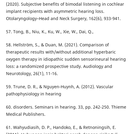
(2020). Subjective benefits of bimodal listening in cochlear
implant recipients with asymmetric hearing loss.
Otolaryngology–Head and Neck Surgery, 162(6), 933-941.
57. Tong, B., Niu, K., Ku, W., Xie, W., Dai, Q.,
58. Hellström, S., & Duan, M. (2021). Comparison of
therapeutic results with/without additional hyperbaric
oxygen therapy in idiopathic sudden sensorineural hearing
loss: a randomized prospective study. Audiology and
Neurotology, 26(1), 11-16.
59. Trune, D. R., & Nguyen-Huynh, A. (2012). Vascular
pathophysiology in hearing
60. disorders. Seminars in hearing. 33, pp. 242-250. Thieme
Medical Publishers.
61. Wahyudiasih, D. P., Handoko, E., & Retnoningsih, E.