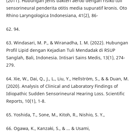
(2011). Hubungan jenis bakteri aerob dengan risiko tuli
sensorineural penderita otitis media supuratif kronis. Oto
Rhino Laryngologica Indonesiana, 41(2), 86-
62. 94.
63. Windasari, M. P., & Wiranadha, I. M. (2022). Hubungan
Profil Lipid dengan Kejadian Tuli Mendadak di RSUP
Sanglah, Bali, Indonesia. Intisari Sains Medis, 13(1), 274-
279.
64. Xie, W., Dai, Q., J., L., Liu, Y., Hellström, S., & & Duan, M.
(2020). Analysis of Clinical and Laboratory Findings of
Idiopathic Sudden Sensorineural Hearing Loss. Scientific
Reports, 10(1), 1-8.
65. Yoshida, T., Sone, M., Kitoh, R., Nishio, S. Y.,
66. Ogawa, K., Kanzaki, S., & ... & Usami,