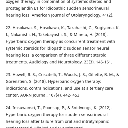
oxygen therapy in combination of systemic steroid and
prostaglandin E1 for idiopathic sudden sensorineural
hearing loss. American Journal of Otolaryngology, 41(2).
22. Hosokawa, S., Hosokawa, K., Takahashi, G., Sugiyama, K.
I., Nakanishi, H., Takebayashi, S., & Mineta, H. (2018).
Hyperbaric oxygen therapy as concurrent treatment with
systemic steroids for idiopathic sudden sensorineural
hearing loss: a comparison of three different steroid
treatments. Audiology and Neurotology, 23(3), 145-151.
23. Howell, R. S., Criscitelli, T., Woods, J. S., Gillette, B. M., &
Gorenstein, S. (2018). Hyperbaric oxygen therapy:
indications, contraindications, and use at a tertiary care
center. AORN Journal, 107(4), 442- 453.
24. Imsuwansri, T., Poonsap, P., & Snidvongs, K. (2012).
Hyperbaric oxygen therapy for sudden sensorineural
hearing loss after failure from oral and intratympanic