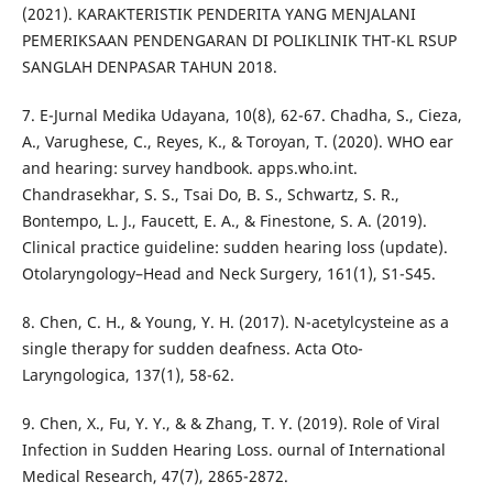
(2021). KARAKTERISTIK PENDERITA YANG MENJALANI
PEMERIKSAAN PENDENGARAN DI POLIKLINIK THT-KL RSUP
SANGLAH DENPASAR TAHUN 2018.
7. E-Jurnal Medika Udayana, 10(8), 62-67. Chadha, S., Cieza,
A., Varughese, C., Reyes, K., & Toroyan, T. (2020). WHO ear
and hearing: survey handbook. apps.who.int.
Chandrasekhar, S. S., Tsai Do, B. S., Schwartz, S. R.,
Bontempo, L. J., Faucett, E. A., & Finestone, S. A. (2019).
Clinical practice guideline: sudden hearing loss (update).
Otolaryngology–Head and Neck Surgery, 161(1), S1-S45.
8. Chen, C. H., & Young, Y. H. (2017). N-acetylcysteine as a
single therapy for sudden deafness. Acta Oto-
Laryngologica, 137(1), 58-62.
9. Chen, X., Fu, Y. Y., & & Zhang, T. Y. (2019). Role of Viral
Infection in Sudden Hearing Loss. ournal of International
Medical Research, 47(7), 2865-2872.