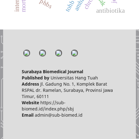
anak
phbs
tohb
antibiotika
Surabaya Biomedical Journal
Published by
Universitas Hang Tuah
Address
Jl. Gadung No. 1, Komplek Barat
RSPAL dr. Ramelan, Surabaya, Provinsi Jawa
Timur, 60111
Website
https://sub-
biomed.id/index.php/sbj
Email
admin@sub-biomed.id