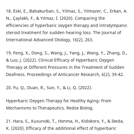
18. Eski, E., Babakurban, S., Yılmaz, S., Yılmazer, C., Erkan, A.
N., Çaylaklı, F., & Yılmaz, İ. (2020). Comparing the
efficiencies of hyperbaric oxygen therapy and intratympanic
steroid treatment for sudden hearing loss. The Journal of
International Advanced Otology, 16(2), 263.
19. Feng, X., Dong, S., Wang, J., Yang, J., Wang, Y., Zhang, D.,
& Luo, J. (2022). Clinical Efficacy of Hyperbaric Oxygen
Therapy at Different Pressures in the Treatment of Sudden
Deafness. Proceedings of Anticancer Research, 6(2), 39-42.
20. Fu, Q., Duan, R., Sun, Y., & Li, Q. (2022).
Hyperbaric Oxygen Therapy for Healthy Aging: From
Mechanisms to Therapeutics. Redox Biolog.
21. Hara, S., Kusunoki, T., Honma, H., Kidokoro, Y., & Ikeda,
K. (2020). Efficacy of the additional effect of hyperbaric