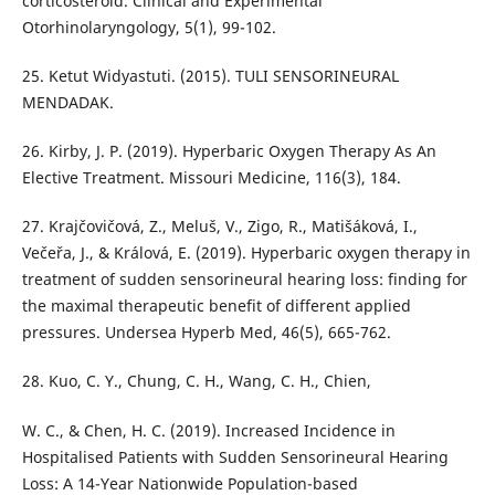
corticosteroid. Clinical and Experimental
Otorhinolaryngology, 5(1), 99-102.
25. Ketut Widyastuti. (2015). TULI SENSORINEURAL
MENDADAK.
26. Kirby, J. P. (2019). Hyperbaric Oxygen Therapy As An
Elective Treatment. Missouri Medicine, 116(3), 184.
27. Krajčovičová, Z., Meluš, V., Zigo, R., Matišáková, I.,
Večeřa, J., & Králová, E. (2019). Hyperbaric oxygen therapy in
treatment of sudden sensorineural hearing loss: finding for
the maximal therapeutic benefit of different applied
pressures. Undersea Hyperb Med, 46(5), 665-762.
28. Kuo, C. Y., Chung, C. H., Wang, C. H., Chien,
W. C., & Chen, H. C. (2019). Increased Incidence in
Hospitalised Patients with Sudden Sensorineural Hearing
Loss: A 14-Year Nationwide Population-based