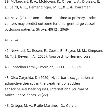
39. McTaggart, R. A., Moldovan, K., Oliver, L. A., Dibiasio, E.
L., Baird, G. L., Hemendinger, M. L., & ... & Jayaraman,
40. M. V. (2018). Door-in-door-out time at primary stroke
centers may predict outcome for emergent large vessel
occlusion patients. Stroke, 49(12), 2969-
41. 2974.
42. Newsted, D., Rosen, E., Cooke, B., Beyea, M. M., Simpson,
M. T., & Beyea, J. A. (2020). Approach to Hearing Loss.
43. Canadian Family Physician, 66(11), 803- 809.
45. Olex-Zarychta, D. (2020). Hyperbaric oxygenation as
adjunctive therapy in the treatment of sudden
sensorineural hearing loss. International Journal of
Molecular Sciences, 21(22).
46. Ortega, M. A., Fraile-Martinez, O., García-