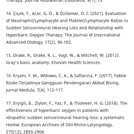
Therapy. Journal Kedokteran Indonesia, 9(1), 13.
14. Çiçek, T., Acar, G. Ö., & Özdamar, O. İ. (2021). Evaluation
of Neutrophil/Lymphocyte and Platelet/Lymphocyte Ratios in
Sudden Sensorineural Hearing Loss and Relationship with
Hyperbaric Oxygen Therapy. The Journal of International
Advanced Otology, 17(2), 96-102.
15. Drake, R., Drake, R. L., Vogl, W., & Mitchell, W. (2012).
Gray's basic anatomy. Elsevier Health Sciences.
16. Eryani, Y. M., Wibowo, C. A., & Saftarina, F. (2017). Faktor
Risiko Terjadinya Gangguan Pendengaran Akibat Bising.
Jurnal Medula, 7(4), 112-117.
17. Eryigit, B., Ziylan, F., Yaz, F., & Thomeer, H. G. (2018). The
effectiveness of hyperbaric oxygen in patients with
idiopathic sudden sensorineural hearing loss: a systematic
review. European Archives of Oto-Rhino-Laryngology,
275(12), 2893-2904.