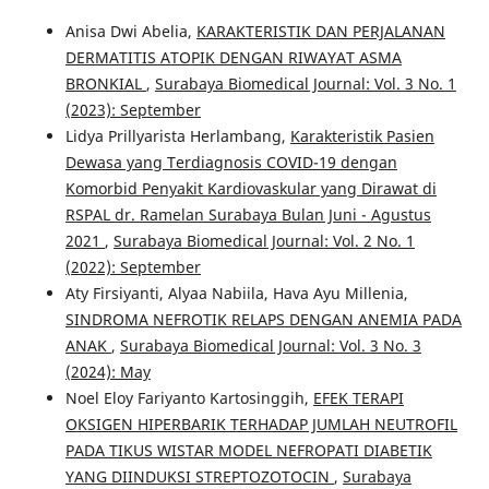
Anisa Dwi Abelia,
KARAKTERISTIK DAN PERJALANAN
DERMATITIS ATOPIK DENGAN RIWAYAT ASMA
BRONKIAL
,
Surabaya Biomedical Journal: Vol. 3 No. 1
(2023): September
Lidya Prillyarista Herlambang,
Karakteristik Pasien
Dewasa yang Terdiagnosis COVID-19 dengan
Komorbid Penyakit Kardiovaskular yang Dirawat di
RSPAL dr. Ramelan Surabaya Bulan Juni - Agustus
2021
,
Surabaya Biomedical Journal: Vol. 2 No. 1
(2022): September
Aty Firsiyanti, Alyaa Nabiila, Hava Ayu Millenia,
SINDROMA NEFROTIK RELAPS DENGAN ANEMIA PADA
ANAK
,
Surabaya Biomedical Journal: Vol. 3 No. 3
(2024): May
Noel Eloy Fariyanto Kartosinggih,
EFEK TERAPI
OKSIGEN HIPERBARIK TERHADAP JUMLAH NEUTROFIL
PADA TIKUS WISTAR MODEL NEFROPATI DIABETIK
YANG DIINDUKSI STREPTOZOTOCIN
,
Surabaya