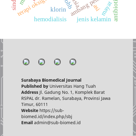
ambang pendengaran
antibiotika
usia
tohb
mayat
asi
klorin
hemodialisis
jenis kelamin
Surabaya Biomedical Journal
Published by
Universitas Hang Tuah
Address
Jl. Gadung No. 1, Komplek Barat
RSPAL dr. Ramelan, Surabaya, Provinsi Jawa
Timur, 60111
Website
https://sub-
biomed.id/index.php/sbj
Email
admin@sub-biomed.id