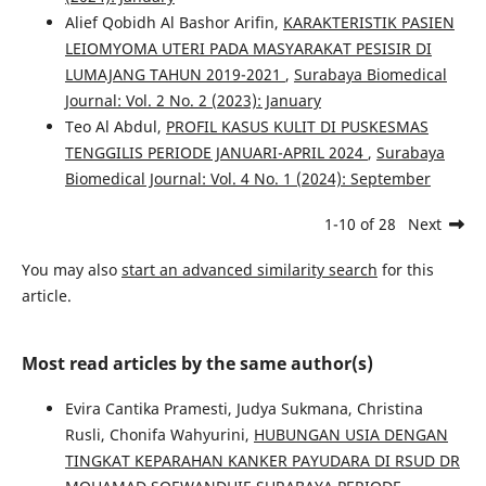
Alief Qobidh Al Bashor Arifin,
KARAKTERISTIK PASIEN
LEIOMYOMA UTERI PADA MASYARAKAT PESISIR DI
LUMAJANG TAHUN 2019-2021
,
Surabaya Biomedical
Journal: Vol. 2 No. 2 (2023): January
Teo Al Abdul,
PROFIL KASUS KULIT DI PUSKESMAS
TENGGILIS PERIODE JANUARI-APRIL 2024
,
Surabaya
Biomedical Journal: Vol. 4 No. 1 (2024): September
1-10 of 28
Next
You may also
start an advanced similarity search
for this
article.
Most read articles by the same author(s)
Evira Cantika Pramesti, Judya Sukmana, Christina
Rusli, Chonifa Wahyurini,
HUBUNGAN USIA DENGAN
TINGKAT KEPARAHAN KANKER PAYUDARA DI RSUD DR