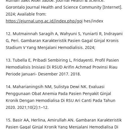
Rumah Sakit Aloei Saboe. Journal Health & Science:
Gorontalo Journal Health and Science Community [Internet].
2024; Available from:
https://ejurnal.ung.ac.id/index.php/goj
hes/index
12. Mutmainnah Saragih A, Wahyuni S, Yuniarti R, Indrayani
G, Peri. Gambaran Karakteristik Pasien Gagal Ginjal Kronis
Stadium V Yang Menjalani Hemodialisis. 2024;
13. Tubella E, Pribadi Sembiring L, Fridayenti. Profil Pasien
Hemodialisis Inisiasi Di RSUD Arifin Achmad Provinsi Riau
Periode Januari- Desember 2017. 2018.
14. Maharianingsih NM, Sulistya Dewi NK. Evaluasi
Penggunaan Obat Anemia Pada Pasien Penyakit Ginjal
Kronik Dengan Hemodialisa Di RSU Ari Canti Pada Tahun
2020. 2021;10(2):1–12.
15. Basir AA, Herlina, Amirullah AN. Gambaran Karakteristik
Pasien Gagal Ginjal Kronik Yang Menjalani Hemodialisa Di