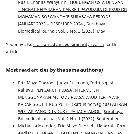
Rusli, Chonifa Wahyurini,
HUBUNGAN USIA DENGAN
TINGKAT KEPARAHAN KANKER PAYUDARA DI RSUD DR
MOHAMAD SOEWANDHIE SURABAYA PERIODE
JANUARI 2023 – DESEMBER 2024
,
Surabaya
Biomedical Journal: Vol. 5 No. 3 (2026): May
You may also
start an advanced similarity search
for this
article.
Most read articles by the same author(s)
Eric Mayo Dagradi, Judya Sukmana, Indri Ngesti
Rahayu,
PENGARUH PUASA INTERMITEN
MENGGUNAKAN METODE PUASA DAUD TERHADAP
KADAR SGOT TIKUS PUTIH (Rattus norvegicus) ALIRAN
WISTAR YANG DIINDUKSI PARACETAMOL
,
Surabaya
Biomedical Journal: Vol. 2 No. 1 (2022): September
Michael Alexander, Eric Mayo Dagradi, Hendrata Erry
Andisari,
PENGARUH LATIHAN RENANG INTENSITAS