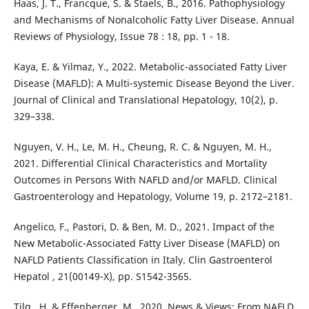
Haas, J. T., Francque, S. & Staels, B., 2016. Pathophysiology
and Mechanisms of Nonalcoholic Fatty Liver Disease. Annual
Reviews of Physiology, Issue 78 : 18, pp. 1 - 18.
Kaya, E. & Yilmaz, Y., 2022. Metabolic-associated Fatty Liver
Disease (MAFLD): A Multi-systemic Disease Beyond the Liver.
Journal of Clinical and Translational Hepatology, 10(2), p.
329–338.
Nguyen, V. H., Le, M. H., Cheung, R. C. & Nguyen, M. H.,
2021. Differential Clinical Characteristics and Mortality
Outcomes in Persons With NAFLD and/or MAFLD. Clinical
Gastroenterology and Hepatology, Volume 19, p. 2172–2181.
Angelico, F., Pastori, D. & Ben, M. D., 2021. Impact of the
New Metabolic-Associated Fatty Liver Disease (MAFLD) on
NAFLD Patients Classification in Italy. Clin Gastroenterol
Hepatol , 21(00149-X), pp. S1542-3565.
Tilg , H. & Effenberger, M., 2020. News & Views: From NAFLD