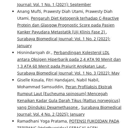
Journal: Vol. 1 No. 1 (2021): September
Anang Mufti, Prawesty Diah Utami, Prawesty Diah
Utami,
Pengaruh Diet Ketogenik terhadap C-Reactive
Protein dan Glasgow Prognostic Score pada Pasien
Kanker Payudara Metastatik (Uji Klinis Fase 2)
,
Surabaya Biomedical Journal: Vol. 1 No. 2 (2022):
January
Hisnindarsyah dr.,
Perbandingan Kolesterol LDL
antara Oksigen Hiperbarik pada 2,4 ATA 90 Menit dan
1,3 ATA 60 Menit pada Prajurit Angkatan Laut
,
Surabaya Biomedical Journal: Vol. 1 No. 3 (2022): May
Giselle Kosala, Fitri Handajani, Nabil Nabil,
Mohammad Samsuddin,
Peran Profilaksis Ekstrak
Rumput Laut (Eucheuma spinosum) Mencegah
Kenaikan Kadar Gula Darah Tikus (Rattus norvegicus)
yang Diinduksi Dexamethasone
,
Surabaya Biomedical
Journal: Vol. 4 No. 2 (2025): January
Ramadhani Yoga Pratama,
POTENSI FUKOIDAN PADA
TERIPANG (Holothuroidea) SEBAGAI AGEN