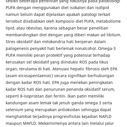
sedikit beberapa penelitian yang fokusnya pada patobiologi
PUFA dengan menggunakan diet isokalori dan isolipid
namun belum dapat dijelaskan apakah patologi terkait
tersebut disebabkan oleh komposisi diet PUFA, metabolisme
lipid, atau obesitas, karena sebagian besar penelitian
membandingkan diet dengan yang diberi makan ad libitum.
Stres oksidatif dan mitokondria hati berperan dalam
patogenesis penyakit hati berlemak nonalcohol. Omega-3
PUFA memiliki peran protektif yang potensial terhadap
kerusakan sel oksidatif yang diinduksi ROS pada tikus
organ, terutama di hati. Atenuasi hepatic fibrosis oleh EPA
(asam eicosapentaenoic) secara signifikan berhubungan
dengan kadar ROS hati. EPA juga menekan peningkatan
kadar ROS hati dan penurunan penanda oksidatif serum,
seperti 8-isoprostan dan feritin. Ikan patin memiliki
kandungan asam lemak tak jenuh ganda omega 3 serta
selenium yang merupakan antioksidan sehingga dapat
menghambat terjadinya progresifisitas kejadian NAFLD
maupun MAFLD. Mekanismenya antara lain melalui jalur