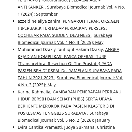
ANTIKANKER
,
Surabaya Biomedical Journal: Vol. 4 No.
1 (2024): September
azzeldine aliya zahira,
PENGARUH TERAPI OKSIGEN
HIPERBARIK TERHADAP PERBAIKAN PERSEPSI
COCHLEAR PADA SUDDEN DEAFNESS
,
Surabaya
Biomedical Journal: Vol. 4 No. 3 (2025): May
Muhammad Dzakiy Taufiiqul Hakiim Dzakiy,
ANGKA
KEJADIAN KOMPLIKASI PASCA OPERASI TURP
(Transurethral Resection Of The Prostate) PADA
PASIEN BPH DI RSPAL Dr. RAMELAN SURABAYA PADA
TAHUN 2021-2023
,
Surabaya Biomedical Journal: Vol.
4 No. 3 (2025): May
Karina Rahmalia,
GAMBARAN PENERAPAN PERILAKU
HIDUP BERSIH DAN SEHAT (PHBS) SERTA UPAYA
BERHENTI MEROKOK PADA PASIEN KLASTER 3 DI
PUSKESMAS TENGGILIS SURABAYA
,
Surabaya
Biomedical Journal: Vol. 5 No. 2 (2026): January
Evira Cantika Pramesti, Judya Sukmana, Christina