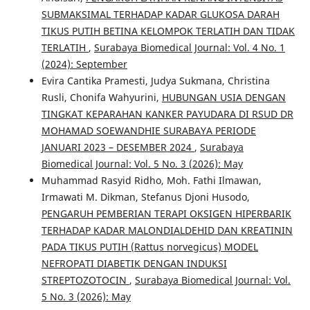
SUBMAKSIMAL TERHADAP KADAR GLUKOSA DARAH
TIKUS PUTIH BETINA KELOMPOK TERLATIH DAN TIDAK
TERLATIH
,
Surabaya Biomedical Journal: Vol. 4 No. 1
(2024): September
Evira Cantika Pramesti, Judya Sukmana, Christina
Rusli, Chonifa Wahyurini,
HUBUNGAN USIA DENGAN
TINGKAT KEPARAHAN KANKER PAYUDARA DI RSUD DR
MOHAMAD SOEWANDHIE SURABAYA PERIODE
JANUARI 2023 – DESEMBER 2024
,
Surabaya
Biomedical Journal: Vol. 5 No. 3 (2026): May
Muhammad Rasyid Ridho, Moh. Fathi Ilmawan,
Irmawati M. Dikman, Stefanus Djoni Husodo,
PENGARUH PEMBERIAN TERAPI OKSIGEN HIPERBARIK
TERHADAP KADAR MALONDIALDEHID DAN KREATININ
PADA TIKUS PUTIH (Rattus norvegicus) MODEL
NEFROPATI DIABETIK DENGAN INDUKSI
STREPTOZOTOCIN
,
Surabaya Biomedical Journal: Vol.
5 No. 3 (2026): May