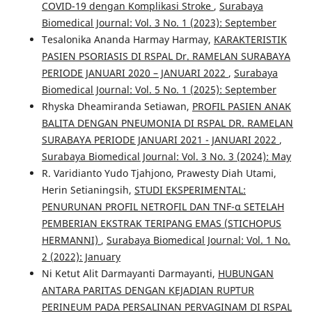
COVID-19 dengan Komplikasi Stroke
,
Surabaya
Biomedical Journal: Vol. 3 No. 1 (2023): September
Tesalonika Ananda Harmay Harmay,
KARAKTERISTIK
PASIEN PSORIASIS DI RSPAL Dr. RAMELAN SURABAYA
PERIODE JANUARI 2020 – JANUARI 2022
,
Surabaya
Biomedical Journal: Vol. 5 No. 1 (2025): September
Rhyska Dheamiranda Setiawan,
PROFIL PASIEN ANAK
BALITA DENGAN PNEUMONIA DI RSPAL DR. RAMELAN
SURABAYA PERIODE JANUARI 2021 - JANUARI 2022
,
Surabaya Biomedical Journal: Vol. 3 No. 3 (2024): May
R. Varidianto Yudo Tjahjono, Prawesty Diah Utami,
Herin Setianingsih,
STUDI EKSPERIMENTAL:
PENURUNAN PROFIL NETROFIL DAN TNF-α SETELAH
PEMBERIAN EKSTRAK TERIPANG EMAS (STICHOPUS
HERMANNI)
,
Surabaya Biomedical Journal: Vol. 1 No.
2 (2022): January
Ni Ketut Alit Darmayanti Darmayanti,
HUBUNGAN
ANTARA PARITAS DENGAN KEJADIAN RUPTUR
PERINEUM PADA PERSALINAN PERVAGINAM DI RSPAL