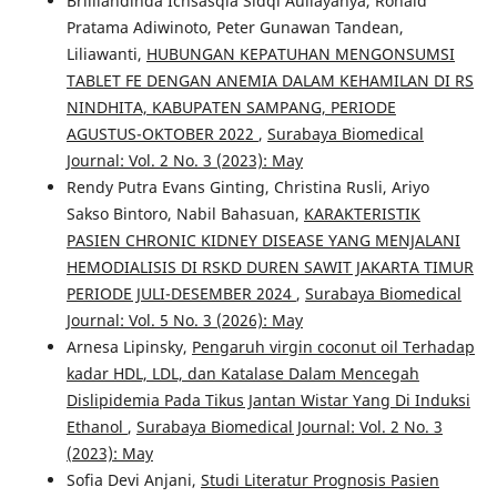
Brilliandinda Ichsasqia Sidqi Auliayahya, Ronald
Pratama Adiwinoto, Peter Gunawan Tandean,
Liliawanti,
HUBUNGAN KEPATUHAN MENGONSUMSI
TABLET FE DENGAN ANEMIA DALAM KEHAMILAN DI RS
NINDHITA, KABUPATEN SAMPANG, PERIODE
AGUSTUS-OKTOBER 2022
,
Surabaya Biomedical
Journal: Vol. 2 No. 3 (2023): May
Rendy Putra Evans Ginting, Christina Rusli, Ariyo
Sakso Bintoro, Nabil Bahasuan,
KARAKTERISTIK
PASIEN CHRONIC KIDNEY DISEASE YANG MENJALANI
HEMODIALISIS DI RSKD DUREN SAWIT JAKARTA TIMUR
PERIODE JULI-DESEMBER 2024
,
Surabaya Biomedical
Journal: Vol. 5 No. 3 (2026): May
Arnesa Lipinsky,
Pengaruh virgin coconut oil Terhadap
kadar HDL, LDL, dan Katalase Dalam Mencegah
Dislipidemia Pada Tikus Jantan Wistar Yang Di Induksi
Ethanol
,
Surabaya Biomedical Journal: Vol. 2 No. 3
(2023): May
Sofia Devi Anjani,
Studi Literatur Prognosis Pasien