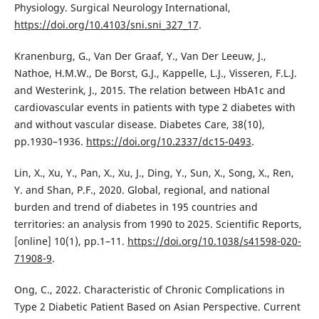
Physiology. Surgical Neurology International,
https://doi.org/10.4103/sni.sni_327_17
.
Kranenburg, G., Van Der Graaf, Y., Van Der Leeuw, J.,
Nathoe, H.M.W., De Borst, G.J., Kappelle, L.J., Visseren, F.L.J.
and Westerink, J., 2015. The relation between HbA1c and
cardiovascular events in patients with type 2 diabetes with
and without vascular disease. Diabetes Care, 38(10),
pp.1930–1936.
https://doi.org/10.2337/dc15-0493
.
Lin, X., Xu, Y., Pan, X., Xu, J., Ding, Y., Sun, X., Song, X., Ren,
Y. and Shan, P.F., 2020. Global, regional, and national
burden and trend of diabetes in 195 countries and
territories: an analysis from 1990 to 2025. Scientific Reports,
[online] 10(1), pp.1–11.
https://doi.org/10.1038/s41598-020-
71908-9
.
Ong, C., 2022. Characteristic of Chronic Complications in
Type 2 Diabetic Patient Based on Asian Perspective. Current