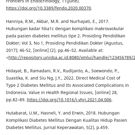
Frontiers in Endocrinology, 11(June).
https://doi.org/10.3389/fendo.2020.00370
.
Hanniya, R.M., Akbar, M.R. and Nurhayati, E., 2017.
Hubungan kadar hba1c dengan komplikasi makrovaskular
pada pasien diabetes mellitus tipe 2. Prosiding Pendidikan
Dokter; Vol 3, No 1, Prosiding Pendidikan Dokter (Agustus,
2017); 46-52, [online] (2), pp.46–52. Available at:
<
http://repository.unisba.ac.id:8080/xmlui/handle/123456789/
Hidayat, B., Ramadani, R.V., Rudijanto, A., Soewondo, P.,
Suastika, K. and Siu Ng, J.Y., 2022. Direct Medical Cost of
Type 2 Diabetes Mellitus and Its Associated Complications in
Indonesia. Value in Health Regional Issues, [online] 28,
pp.82–89.
https://doi.org/10.1016/j.vhri.2021.04.006
.
Hutabarat, U.M., Hasneli, Y. and Erwin, 2018. Hubungan
Komplikasi Diabetes Mellitus Dengan Kualitas Hidup Pasien
Diabetes Mellitus. Jurnal Keperawatan, 5(2), p.459.