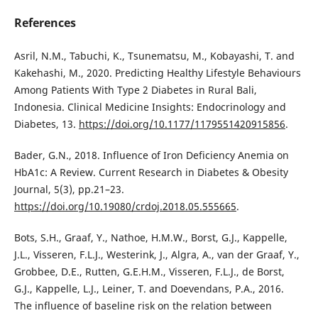
References
Asril, N.M., Tabuchi, K., Tsunematsu, M., Kobayashi, T. and
Kakehashi, M., 2020. Predicting Healthy Lifestyle Behaviours
Among Patients With Type 2 Diabetes in Rural Bali,
Indonesia. Clinical Medicine Insights: Endocrinology and
Diabetes, 13.
https://doi.org/10.1177/1179551420915856
.
Bader, G.N., 2018. Influence of Iron Deficiency Anemia on
HbA1c: A Review. Current Research in Diabetes & Obesity
Journal, 5(3), pp.21–23.
https://doi.org/10.19080/crdoj.2018.05.555665
.
Bots, S.H., Graaf, Y., Nathoe, H.M.W., Borst, G.J., Kappelle,
J.L., Visseren, F.L.J., Westerink, J., Algra, A., van der Graaf, Y.,
Grobbee, D.E., Rutten, G.E.H.M., Visseren, F.L.J., de Borst,
G.J., Kappelle, L.J., Leiner, T. and Doevendans, P.A., 2016.
The influence of baseline risk on the relation between