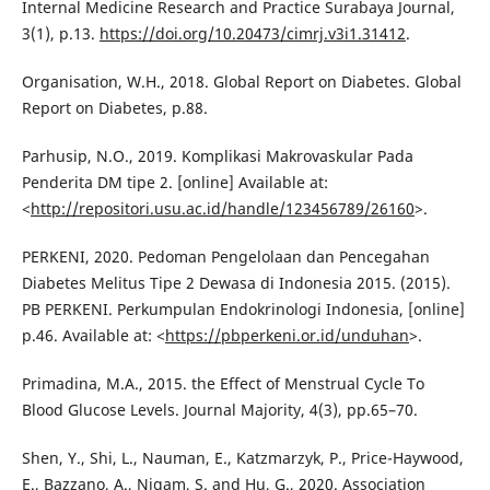
Internal Medicine Research and Practice Surabaya Journal,
3(1), p.13.
https://doi.org/10.20473/cimrj.v3i1.31412
.
Organisation, W.H., 2018. Global Report on Diabetes. Global
Report on Diabetes, p.88.
Parhusip, N.O., 2019. Komplikasi Makrovaskular Pada
Penderita DM tipe 2. [online] Available at:
<
http://repositori.usu.ac.id/handle/123456789/26160
>.
PERKENI, 2020. Pedoman Pengelolaan dan Pencegahan
Diabetes Melitus Tipe 2 Dewasa di Indonesia 2015. (2015).
PB PERKENI. Perkumpulan Endokrinologi Indonesia, [online]
p.46. Available at: <
https://pbperkeni.or.id/unduhan
>.
Primadina, M.A., 2015. the Effect of Menstrual Cycle To
Blood Glucose Levels. Journal Majority, 4(3), pp.65–70.
Shen, Y., Shi, L., Nauman, E., Katzmarzyk, P., Price-Haywood,
E., Bazzano, A., Nigam, S. and Hu, G., 2020. Association