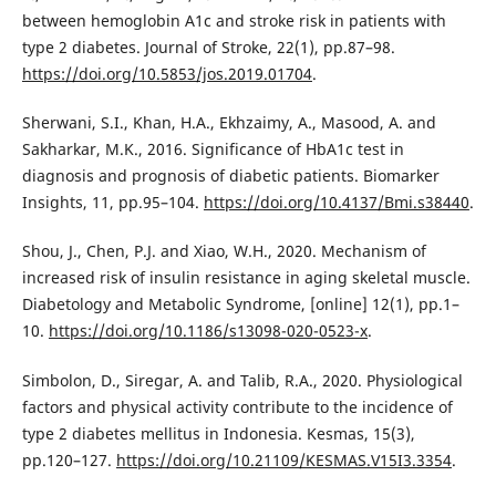
between hemoglobin A1c and stroke risk in patients with
type 2 diabetes. Journal of Stroke, 22(1), pp.87–98.
https://doi.org/10.5853/jos.2019.01704
.
Sherwani, S.I., Khan, H.A., Ekhzaimy, A., Masood, A. and
Sakharkar, M.K., 2016. Significance of HbA1c test in
diagnosis and prognosis of diabetic patients. Biomarker
Insights, 11, pp.95–104.
https://doi.org/10.4137/Bmi.s38440
.
Shou, J., Chen, P.J. and Xiao, W.H., 2020. Mechanism of
increased risk of insulin resistance in aging skeletal muscle.
Diabetology and Metabolic Syndrome, [online] 12(1), pp.1–
10.
https://doi.org/10.1186/s13098-020-0523-x
.
Simbolon, D., Siregar, A. and Talib, R.A., 2020. Physiological
factors and physical activity contribute to the incidence of
type 2 diabetes mellitus in Indonesia. Kesmas, 15(3),
pp.120–127.
https://doi.org/10.21109/KESMAS.V15I3.3354
.