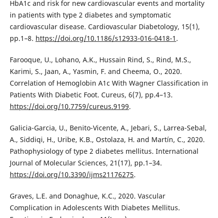
HbA1c and risk for new cardiovascular events and mortality
in patients with type 2 diabetes and symptomatic
cardiovascular disease. Cardiovascular Diabetology, 15(1),
pp.1–8.
https://doi.org/10.1186/s12933-016-0418-1
.
Farooque, U., Lohano, A.K., Hussain Rind, S., Rind, M.S.,
Karimi, S., Jaan, A., Yasmin, F. and Cheema, O., 2020.
Correlation of Hemoglobin A1c With Wagner Classification in
Patients With Diabetic Foot. Cureus, 6(7), pp.4–13.
https://doi.org/10.7759/cureus.9199
.
Galicia-Garcia, U., Benito-Vicente, A., Jebari, S., Larrea-Sebal,
A., Siddiqi, H., Uribe, K.B., Ostolaza, H. and Martín, C., 2020.
Pathophysiology of type 2 diabetes mellitus. International
Journal of Molecular Sciences, 21(17), pp.1–34.
https://doi.org/10.3390/ijms21176275
.
Graves, L.E. and Donaghue, K.C., 2020. Vascular
Complication in Adolescents With Diabetes Mellitus.