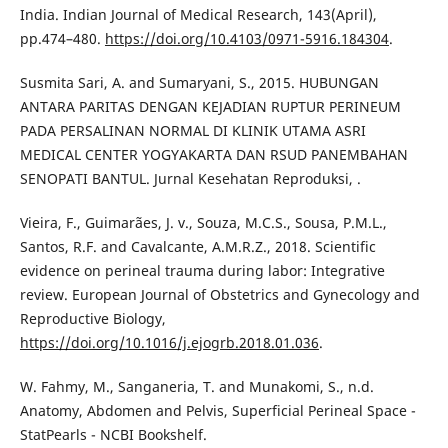
India. Indian Journal of Medical Research, 143(April),
pp.474–480.
https://doi.org/10.4103/0971-5916.184304
.
Susmita Sari, A. and Sumaryani, S., 2015. HUBUNGAN
ANTARA PARITAS DENGAN KEJADIAN RUPTUR PERINEUM
PADA PERSALINAN NORMAL DI KLINIK UTAMA ASRI
MEDICAL CENTER YOGYAKARTA DAN RSUD PANEMBAHAN
SENOPATI BANTUL. Jurnal Kesehatan Reproduksi, .
Vieira, F., Guimarães, J. v., Souza, M.C.S., Sousa, P.M.L.,
Santos, R.F. and Cavalcante, A.M.R.Z., 2018. Scientific
evidence on perineal trauma during labor: Integrative
review. European Journal of Obstetrics and Gynecology and
Reproductive Biology,
https://doi.org/10.1016/j.ejogrb.2018.01.036
.
W. Fahmy, M., Sanganeria, T. and Munakomi, S., n.d.
Anatomy, Abdomen and Pelvis, Superficial Perineal Space -
StatPearls - NCBI Bookshelf.