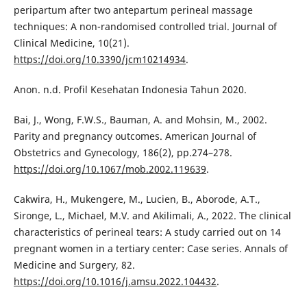
peripartum after two antepartum perineal massage
techniques: A non-randomised controlled trial. Journal of
Clinical Medicine, 10(21).
https://doi.org/10.3390/jcm10214934
.
Anon. n.d. Profil Kesehatan Indonesia Tahun 2020.
Bai, J., Wong, F.W.S., Bauman, A. and Mohsin, M., 2002.
Parity and pregnancy outcomes. American Journal of
Obstetrics and Gynecology, 186(2), pp.274–278.
https://doi.org/10.1067/mob.2002.119639
.
Cakwira, H., Mukengere, M., Lucien, B., Aborode, A.T.,
Sironge, L., Michael, M.V. and Akilimali, A., 2022. The clinical
characteristics of perineal tears: A study carried out on 14
pregnant women in a tertiary center: Case series. Annals of
Medicine and Surgery, 82.
https://doi.org/10.1016/j.amsu.2022.104432
.