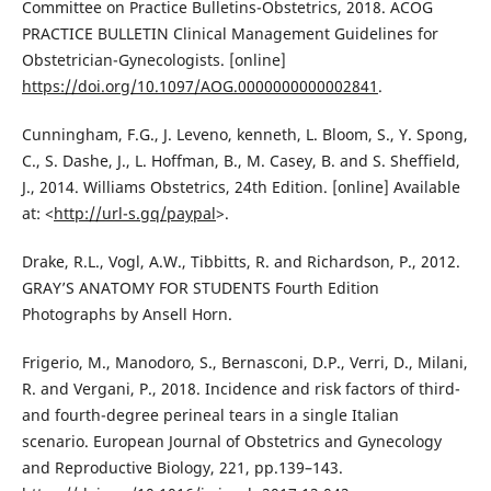
Committee on Practice Bulletins-Obstetrics, 2018. ACOG
PRACTICE BULLETIN Clinical Management Guidelines for
Obstetrician-Gynecologists. [online]
https://doi.org/10.1097/AOG.0000000000002841
.
Cunningham, F.G., J. Leveno, kenneth, L. Bloom, S., Y. Spong,
C., S. Dashe, J., L. Hoffman, B., M. Casey, B. and S. Sheffield,
J., 2014. Williams Obstetrics, 24th Edition. [online] Available
at: <
http://url-s.gq/paypal
>.
Drake, R.L., Vogl, A.W., Tibbitts, R. and Richardson, P., 2012.
GRAY’S ANATOMY FOR STUDENTS Fourth Edition
Photographs by Ansell Horn.
Frigerio, M., Manodoro, S., Bernasconi, D.P., Verri, D., Milani,
R. and Vergani, P., 2018. Incidence and risk factors of third-
and fourth-degree perineal tears in a single Italian
scenario. European Journal of Obstetrics and Gynecology
and Reproductive Biology, 221, pp.139–143.