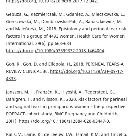
https://doi.org/10.1016/j.ejogrb.2017.12.042
.
Gebuza, G., Kaźmierczak, M., Gdaniec, A., Mieczkowska, E.,
Gierszewska, M., Dombrowska-Pali, A., Banaszkiewicz, M.
and Maleńczyk, M., 2018. Episiotomy and perineal tear risk
factors in a group of 4493 women. Health Care for Women
International, 39(6), pp.663–683.
https://doi.org/10.1080/07399332.2018.1464004
.
Goh, R., Goh, D. and Ellepola, H., 2018. PERINEAL TEARS-A
REVIEW CLINICAL 36.
https://doi.org/10.31128/AFP-09-17-
4333
.
Jansson, M.H., Franzén, K., Hiyoshi, A., Tegerstedt, G.,
Dahlgren, H. and Nilsson, K., 2020. Risk factors for perineal
and vaginal tears in primiparous women – the prospective
POPRACT-cohort study. BMC Pregnancy and Childbirth,
20(1).
https://doi.org/10.1186/s12884-020-03447-0
.
Kalis, V., Laine, K., de Leeuw, J.W., Ismail, K.M. and Tincello,