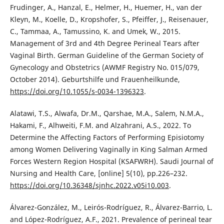
Frudinger, A., Hanzal, E., Helmer, H., Huemer, H., van der
Kleyn, M., Koelle, D., Kropshofer, S., Pfeiffer, J., Reisenauer,
C., Tammaa, A., Tamussino, K. and Umek, W., 2015.
Management of 3rd and 4th Degree Perineal Tears after
Vaginal Birth. German Guideline of the German Society of
Gynecology and Obstetrics (AWMF Registry No. 015/079,
October 2014). Geburtshilfe und Frauenheilkunde,
https://doi.org/10.1055/s-0034-1396323
.
Alatawi, T.S., Alwafa, Dr.M., Qarshae, M.A., Salem, N.M.A.,
Hakami, F., Alhweiti, F.M. and Alzahrani, A.S., 2022. To
Determine the Affecting Factors of Performing Episiotomy
among Women Delivering Vaginally in King Salman Armed
Forces Western Region Hospital (KSAFWRH). Saudi Journal of
Nursing and Health Care, [online] 5(10), pp.226–232.
https://doi.org/10.36348/sjnhc.2022.v05i10.003
.
Álvarez-González, M., Leirós-Rodríguez, R., Álvarez-Barrio, L.
and López-Rodríguez, A.F., 2021. Prevalence of perineal tear