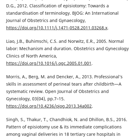
D.G., 2012. Classification of episiotomy: Towards a
standardisation of terminology. BJOG: An International
Journal of Obstetrics and Gynaecology,
https://doi.org/10.1111/j.1471-0528.2011.03268.x
.
Liao, J.B., Buhimschi, C.S. and Norwitz, E.R., 2005. Normal
labor: Mechanism and duration. Obstetrics and Gynecology
Clinics of North America,
https://doi.org/10.1016/j.ogc.2005.01.001
.
Morris, A., Berg, M. and Dencker, A., 2013. Professional’s
skills in assessment of perineal tears after childbirth—A
systematic review. Open Journal of Obstetrics and
Gynecology, 03(04), pp.7–15.
https://doi.org/10.4236/ojog.2013.34a002
.
Singh, S., Thakur, T., Chandhiok, N. and Dhillon, B.S., 2016.
Pattern of episiotomy use & its immediate complications
among vaginal deliveries in 18 tertiary care hospitals in