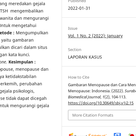
Published
yang meredakan gejala
2022-01-31
 TSH mengembalikan
 wanita dan mengurangi
Untuk mengetahui
Issue
etode :
Mengumpulkan
Vol. 1 No. 2 (2022): January
ul yaitu gambaran
kan dicari dalam situs
Section
gan kata kunci
.
LAPORAN KASUS
one.
Kesimpulan :
enopouse, menopause dan
a ketidakstabilan
How to Cite
a berkemih, perubahan
Gambaran Menopause dan Cara Men
gejala psikologis,
Menopause: Indonesia. (2022).
Surab
Biomedical Journal
,
1
(2), 104-113.
se tidak dapat dicegah
https://doi.org/10.30649/sbj.v1i2.15
untuk mengurangi gejala
More Citation Formats