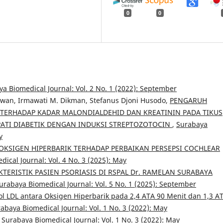
0
0
a Biomedical Journal: Vol. 2 No. 1 (2022): September
wan, Irmawati M. Dikman, Stefanus Djoni Husodo,
PENGARUH
 TERHADAP KADAR MALONDIALDEHID DAN KREATININ PADA TIKUS
OPATI DIABETIK DENGAN INDUKSI STREPTOZOTOCIN
,
Surabaya
y
OKSIGEN HIPERBARIK TERHADAP PERBAIKAN PERSEPSI COCHLEAR
ical Journal: Vol. 4 No. 3 (2025): May
TERISTIK PASIEN PSORIASIS DI RSPAL Dr. RAMELAN SURABAYA
urabaya Biomedical Journal: Vol. 5 No. 1 (2025): September
l LDL antara Oksigen Hiperbarik pada 2,4 ATA 90 Menit dan 1,3 A
abaya Biomedical Journal: Vol. 1 No. 3 (2022): May
,
Surabaya Biomedical Journal: Vol. 1 No. 3 (2022): May