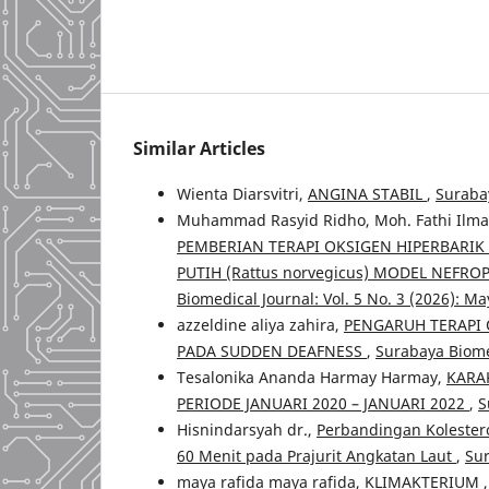
Similar Articles
Wienta Diarsvitri,
ANGINA STABIL
,
Surabay
Muhammad Rasyid Ridho, Moh. Fathi Ilma
PEMBERIAN TERAPI OKSIGEN HIPERBARIK
PUTIH (Rattus norvegicus) MODEL NEFR
Biomedical Journal: Vol. 5 No. 3 (2026): Ma
azzeldine aliya zahira,
PENGARUH TERAPI 
PADA SUDDEN DEAFNESS
,
Surabaya Biomed
Tesalonika Ananda Harmay Harmay,
KARAK
PERIODE JANUARI 2020 – JANUARI 2022
,
S
Hisnindarsyah dr.,
Perbandingan Kolestero
60 Menit pada Prajurit Angkatan Laut
,
Sur
maya rafida maya rafida,
KLIMAKTERIUM