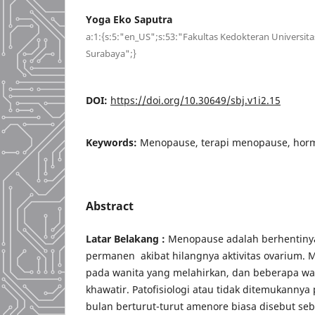
Yoga Eko Saputra
a:1:{s:5:"en_US";s:53:"Fakultas Kedokteran Univers
Surabaya";}
DOI:
https://doi.org/10.30649/sbj.v1i2.15
Keywords:
Menopause, terapi menopause, ho
Abstract
Latar Belakang :
Menopause adalah berhentinya
permanen akibat hilangnya aktivitas ovarium.
pada wanita yang melahirkan, dan beberapa w
khawatir. Patofisiologi atau tidak ditemukannya 
bulan berturut-turut amenore biasa disebut s