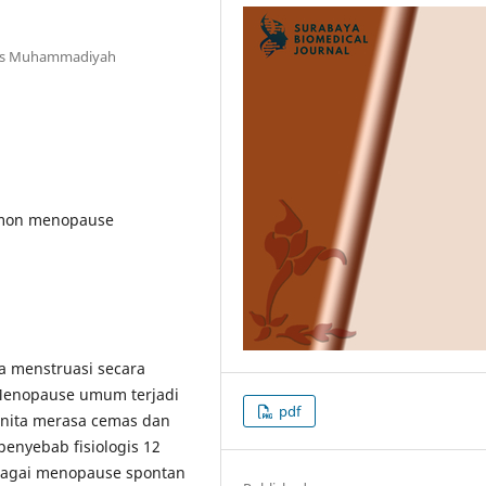
itas Muhammadiyah
rmon menopause
 menstruasi secara
 Menopause umum terjadi
pdf
anita merasa cemas dan
penyebab fisiologis 12
ebagai menopause spontan