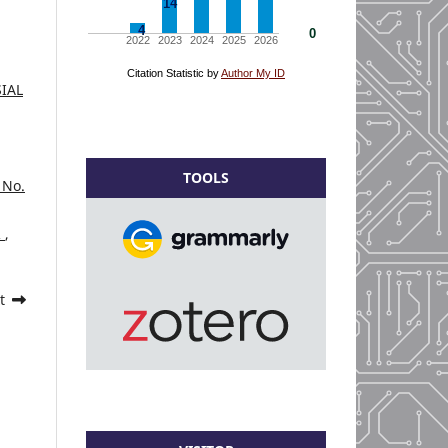
IAL
TOOLS
 No.
R
,
t