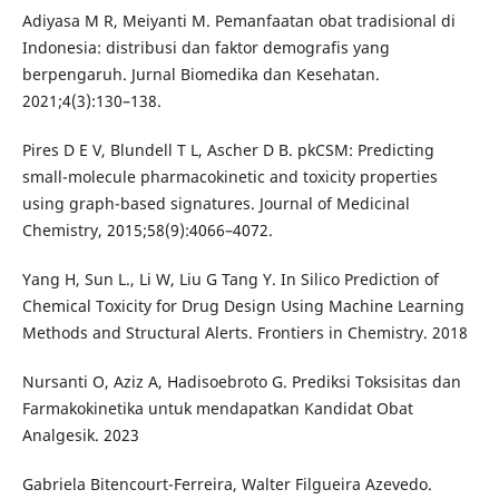
Adiyasa M R, Meiyanti M. Pemanfaatan obat tradisional di
Indonesia: distribusi dan faktor demografis yang
berpengaruh. Jurnal Biomedika dan Kesehatan.
2021;4(3):130–138.
Pires D E V, Blundell T L, Ascher D B. pkCSM: Predicting
small-molecule pharmacokinetic and toxicity properties
using graph-based signatures. Journal of Medicinal
Chemistry, 2015;58(9):4066–4072.
Yang H, Sun L., Li W, Liu G Tang Y. In Silico Prediction of
Chemical Toxicity for Drug Design Using Machine Learning
Methods and Structural Alerts. Frontiers in Chemistry. 2018
Nursanti O, Aziz A, Hadisoebroto G. Prediksi Toksisitas dan
Farmakokinetika untuk mendapatkan Kandidat Obat
Analgesik. 2023
Gabriela Bitencourt-Ferreira, Walter Filgueira Azevedo.