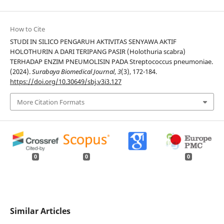
How to Cite
STUDI IN SILICO PENGARUH AKTIVITAS SENYAWA AKTIF
HOLOTHURIN A DARI TERIPANG PASIR (Holothuria scabra)
TERHADAP ENZIM PNEUMOLISIN PADA Streptococcus pneumoniae.
(2024).
Surabaya Biomedical Journal
,
3
(3), 172-184.
https://doi.org/10.30649/sbj.v3i3.127
More Citation Formats
0
0
0
Similar Articles