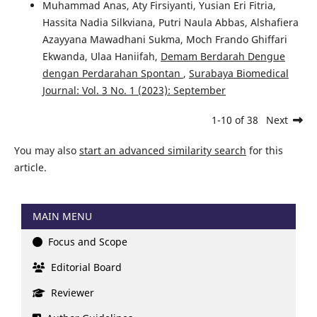
Muhammad Anas, Aty Firsiyanti, Yusian Eri Fitria,
Hassita Nadia Silkviana, Putri Naula Abbas, Alshafiera
Azayyana Mawadhani Sukma, Moch Frando Ghiffari
Ekwanda, Ulaa Haniifah,
Demam Berdarah Dengue
dengan Perdarahan Spontan
,
Surabaya Biomedical
Journal: Vol. 3 No. 1 (2023): September
1-10 of 38
Next
You may also
start an advanced similarity search
for this
article.
MAIN MENU
Focus and Scope
Editorial Board
Reviewer