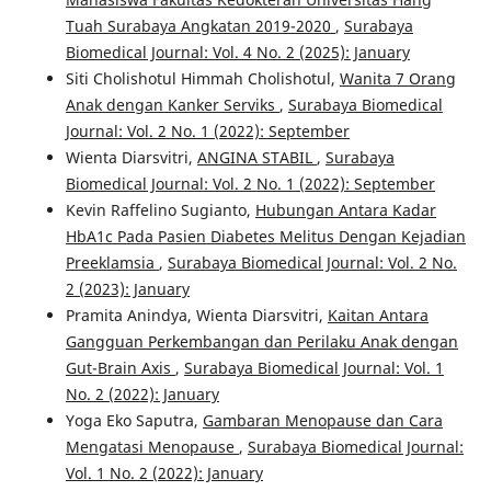
Tuah Surabaya Angkatan 2019-2020
,
Surabaya
Biomedical Journal: Vol. 4 No. 2 (2025): January
Siti Cholishotul Himmah Cholishotul,
Wanita 7 Orang
Anak dengan Kanker Serviks
,
Surabaya Biomedical
Journal: Vol. 2 No. 1 (2022): September
Wienta Diarsvitri,
ANGINA STABIL
,
Surabaya
Biomedical Journal: Vol. 2 No. 1 (2022): September
Kevin Raffelino Sugianto,
Hubungan Antara Kadar
HbA1c Pada Pasien Diabetes Melitus Dengan Kejadian
Preeklamsia
,
Surabaya Biomedical Journal: Vol. 2 No.
2 (2023): January
Pramita Anindya, Wienta Diarsvitri,
Kaitan Antara
Gangguan Perkembangan dan Perilaku Anak dengan
Gut-Brain Axis
,
Surabaya Biomedical Journal: Vol. 1
No. 2 (2022): January
Yoga Eko Saputra,
Gambaran Menopause dan Cara
Mengatasi Menopause
,
Surabaya Biomedical Journal:
Vol. 1 No. 2 (2022): January