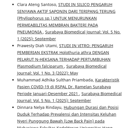
Clara Ateng Santoso,
STUDI IN SILICO PENGARUH
SENYAWA AKTIF SAPONIN DARI TERIPANG TERUNG
(Phyllophorus sp.) UNTUK MENURUNKAN
PERMEABILITAS MEMBRAN BAKTERI PADA
PNEUMONIA
,
Surabaya Biomedical Journal: Vol. 5 No.
1 (2025): September
Prawesty Diah Utami,
STUDI IN VITRO: PENGARUH
PEMBERIAN EKSTRAK Holothuria athra DENGAN
PELARUT N-HEKSANA TERHADAP PERTUMBUHAN
Plasmodium falciparum
,
Surabaya Biomedical
Journal: Vol. 1 No. 3 (2022): May
Muhammad Adhika Sulthan Priambada,
Karakteristik
Pasien COVID-19 di RSPAL Dr. Ramelan Surabaya
Periode Januari-Desember 2021
,
Surabaya Biomedical
Journal: Vol. 5 No. 1 (2025): September
Dinnara Nelya Rindayu,
Hubungan Durasi dan Posisi
Duduk Terhadap Prevalensi dan Intensitas Keluhan
Nyeri Punggung Bawah (Low Back Pain) pada
Mahasiswa Fakultas Kedokteran Universitas Hang