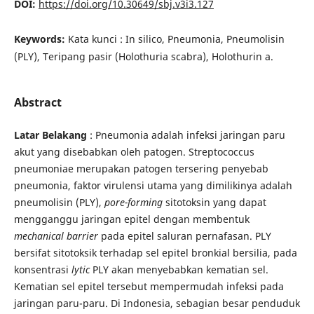
DOI:
https://doi.org/10.30649/sbj.v3i3.127
Keywords:
Kata kunci : In silico, Pneumonia, Pneumolisin
(PLY), Teripang pasir (Holothuria scabra), Holothurin a.
Abstract
Latar Belakang
: Pneumonia adalah infeksi jaringan paru
akut yang disebabkan oleh patogen. Streptococcus
pneumoniae merupakan patogen tersering penyebab
pneumonia, faktor virulensi utama yang dimilikinya adalah
pneumolisin (PLY),
pore-forming
sitotoksin yang dapat
mengganggu jaringan epitel dengan membentuk
mechanical
barrier
pada epitel saluran pernafasan. PLY
bersifat sitotoksik terhadap sel epitel bronkial bersilia, pada
konsentrasi
lytic
PLY akan menyebabkan kematian sel.
Kematian sel epitel tersebut mempermudah infeksi pada
jaringan paru-paru. Di Indonesia, sebagian besar penduduk