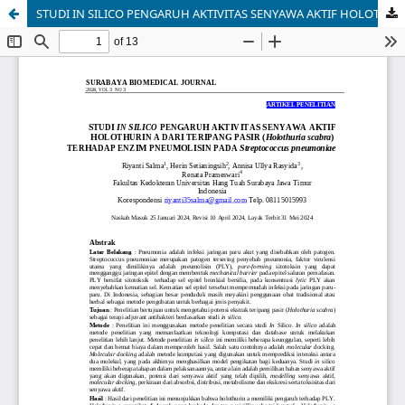
STUDI IN SILICO PENGARUH AKTIVITAS SENYAWA AKTIF HOLOTHURIN A DARI TERIPANG PASIR (Holothuria scabra) TERHADAP ENZIM PNEUMOLISIN PADA Streptococcus pneumoniae