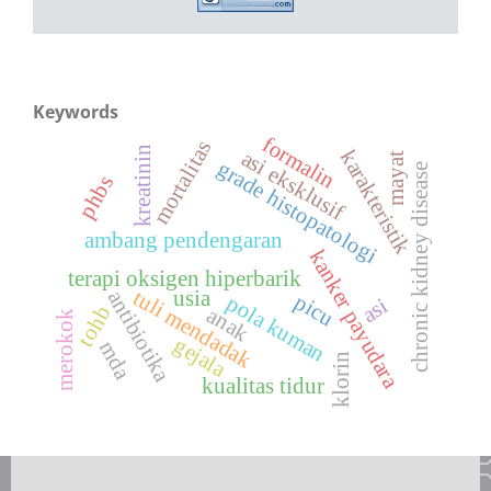
Keywords
formalin
mortalitas
kreatinin
karakteristik
asi eksklusif
mayat
grade histopatologi
chronic kidney disease
phbs
ambang pendengaran
kanker payudara
terapi oksigen hiperbarik
tuli mendadak
usia
antibiotika
picu
pola kuman
asi
tohb
anak
merokok
gejala
mda
klorin
kualitas tidur