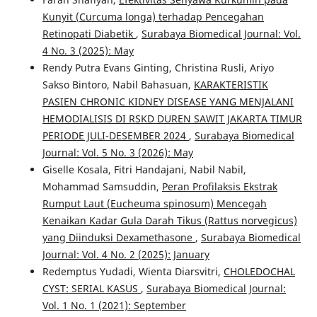
Kunyit (Curcuma longa) terhadap Pencegahan
Retinopati Diabetik
,
Surabaya Biomedical Journal: Vol.
4 No. 3 (2025): May
Rendy Putra Evans Ginting, Christina Rusli, Ariyo
Sakso Bintoro, Nabil Bahasuan,
KARAKTERISTIK
PASIEN CHRONIC KIDNEY DISEASE YANG MENJALANI
HEMODIALISIS DI RSKD DUREN SAWIT JAKARTA TIMUR
PERIODE JULI-DESEMBER 2024
,
Surabaya Biomedical
Journal: Vol. 5 No. 3 (2026): May
Giselle Kosala, Fitri Handajani, Nabil Nabil,
Mohammad Samsuddin,
Peran Profilaksis Ekstrak
Rumput Laut (Eucheuma spinosum) Mencegah
Kenaikan Kadar Gula Darah Tikus (Rattus norvegicus)
yang Diinduksi Dexamethasone
,
Surabaya Biomedical
Journal: Vol. 4 No. 2 (2025): January
Redemptus Yudadi, Wienta Diarsvitri,
CHOLEDOCHAL
CYST: SERIAL KASUS
,
Surabaya Biomedical Journal:
Vol. 1 No. 1 (2021): September