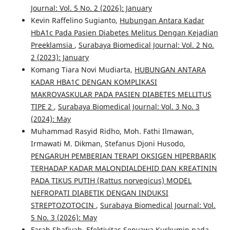
Journal: Vol. 5 No. 2 (2026): January
Kevin Raffelino Sugianto,
Hubungan Antara Kadar
HbA1c Pada Pasien Diabetes Melitus Dengan Kejadian
Preeklamsia
,
Surabaya Biomedical Journal: Vol. 2 No.
2 (2023): January
Komang Tiara Novi Mudiarta,
HUBUNGAN ANTARA
KADAR HBA1C DENGAN KOMPLIKASI
MAKROVASKULAR PADA PASIEN DIABETES MELLITUS
TIPE 2
,
Surabaya Biomedical Journal: Vol. 3 No. 3
(2024): May
Muhammad Rasyid Ridho, Moh. Fathi Ilmawan,
Irmawati M. Dikman, Stefanus Djoni Husodo,
PENGARUH PEMBERIAN TERAPI OKSIGEN HIPERBARIK
TERHADAP KADAR MALONDIALDEHID DAN KREATININ
PADA TIKUS PUTIH (Rattus norvegicus) MODEL
NEFROPATI DIABETIK DENGAN INDUKSI
STREPTOZOTOCIN
,
Surabaya Biomedical Journal: Vol.
5 No. 3 (2026): May
Farah Shafiyah,
Efektivitas Senyawa Kurkumin pada