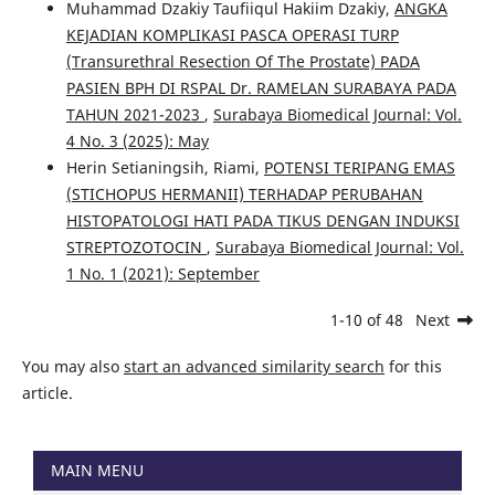
Muhammad Dzakiy Taufiiqul Hakiim Dzakiy,
ANGKA
KEJADIAN KOMPLIKASI PASCA OPERASI TURP
(Transurethral Resection Of The Prostate) PADA
PASIEN BPH DI RSPAL Dr. RAMELAN SURABAYA PADA
TAHUN 2021-2023
,
Surabaya Biomedical Journal: Vol.
4 No. 3 (2025): May
Herin Setianingsih, Riami,
POTENSI TERIPANG EMAS
(STICHOPUS HERMANII) TERHADAP PERUBAHAN
HISTOPATOLOGI HATI PADA TIKUS DENGAN INDUKSI
STREPTOZOTOCIN
,
Surabaya Biomedical Journal: Vol.
1 No. 1 (2021): September
1-10 of 48
Next
You may also
start an advanced similarity search
for this
article.
MAIN MENU