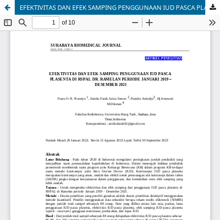
EFEKTIVITAS DAN EFEK SAMPING PENGGUNAAN IUD PASCA PLASENTA DI RSPAL DR. RAMELAN PERIODE JANUARI 2019 – DESEMBER 2021