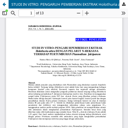
STUDI IN VITRO: PENGARUH PEMBERIAN EKSTRAK Holothuria athra DENGAN PELARUT N-HEKSANA TERHADAP PERTUMBUHAN Plasmodium falciparum