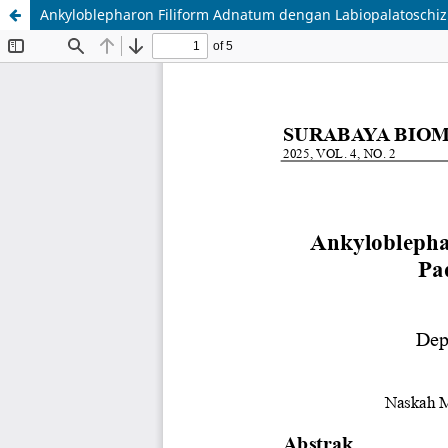
Ankyloblepharon Filiform Adnatum dengan Labiopalatoschizi